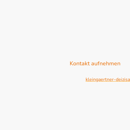
Siedler- und Kleingärtner
Über uns
Aktuell und T
Kontakt aufnehmen
E-Mail:
kleingaertner-deizi
Adresse: Riederwiesen 1, D