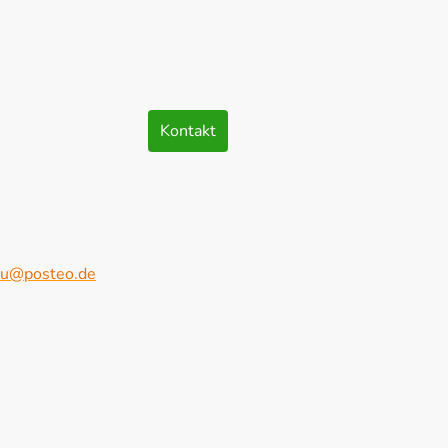
verein Deizisau e.V.
ermine
Galerie
Kontakt
sau@posteo.de
eizisau, 73779, Baden-Württemberg